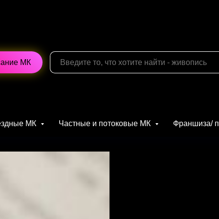
сание МК
ыездные МК
Частные и потоковые МК
Франшиза/ 