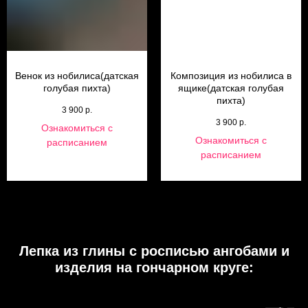
Венок из нобилиса(датская
Композиция из нобилиса в
голубая пихта)
ящике(датская голубая
пихта)
3 900
р.
3 900
р.
Ознакомиться с
Ознакомиться с
расписанием
расписанием
Лепка из глины с росписью ангобами и
изделия на гончарном круге: