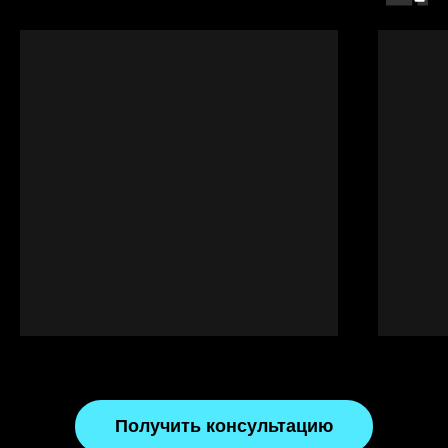
Лепка из глины. Более 40
Изделия на гончарном
техник
круге.
2 200
р.
2 400
р.
Ознакомиться с
Ознакомиться с
расписанием
расписанием