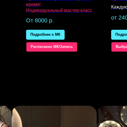
время!
Каждую
Индивидуальный мастер-класс
от 24
От 8000
р.
Подробнее о МК
Подро
Расписание МК/Запись
Выбра