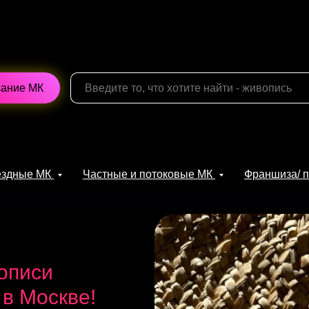
сание МК
ыездные МК
Частные и потоковые МК
Франшиза/ 
описи
 в Москве!