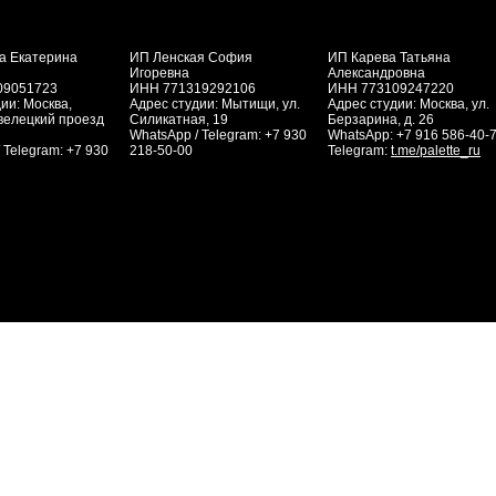
а Екатерина
ИП Ленская София
ИП Карева Татьяна
Игоревна
Александровна
09051723
ИНН 771319292106
ИНН 773109247220
ии: Москва,
Адрес студии: Мытищи, ул.
Адрес студии: Москва, ул.
велецкий проезд
Силикатная, 19
Берзарина, д. 26
WhatsApp / Telegram: +7 930
WhatsApp: +7 916 586-40-
 Telegram: +7 930
218-50-00
Telegram:
t.me/palette_ru