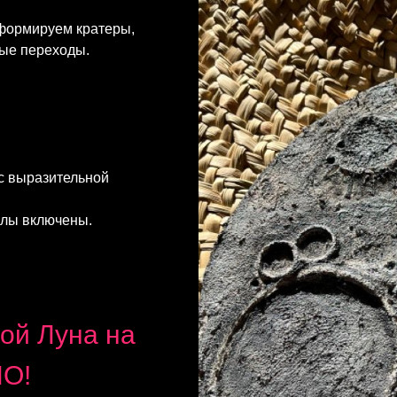
 формируем кратеры,
вые переходы.
 с выразительной
алы включены.
ой Луна на
О!