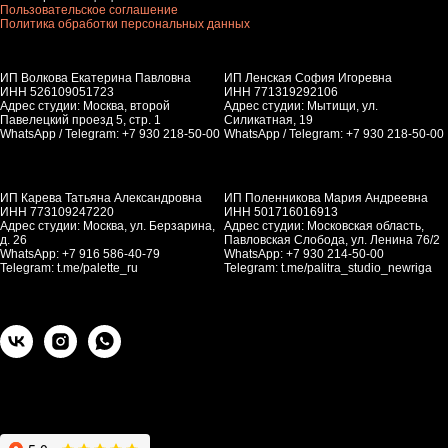
Пользовательское соглашение
Политика обработки персональных данных
ИП Волкова Екатерина Павловна
ИП Ленская София Игоревна
ИНН 526109051723
ИНН 771319292106
Адрес студии: Москва, второй
Адрес студии: Мытищи, ул.
Павелецкий проезд 5, стр. 1
Силикатная, 19
WhatsApp / Telegram: +7 930 218-50-00
WhatsApp / Telegram: +7 930 218-50-00
ИП Карева Татьяна Александровна
ИП Поленникова Мария Андреевна
ИНН 773109247220
ИНН 501716016913
Адрес студии: Москва, ул. Берзарина,
Адрес студии: Московская область,
д. 26
Павловская Слобода, ул. Ленина 76/2
WhatsApp: +7 916 586-40-79
WhatsApp: +7 930 214-50-00
Telegram:
t.me/palette_ru
Telegram:
t.me/palitra_studio_newriga