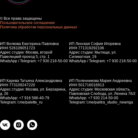
© Все права защищены
Пользовательское соглашение
Политика обработки персональных данных
ИП Волкова Екатерина Павловна
ИП Ленская София Игоревна
ИНН 526109051723
ИНН 771319292106
Адрес студии: Москва, второй
Адрес студии: Мытищи, ул.
Павелецкий проезд 5, стр. 1
Силикатная, 19
WhatsApp / Telegram: +7 930 218-50-00
WhatsApp / Telegram: +7 930 218-50-00
ИП Карева Татьяна Александровна
ИП Поленникова Мария Андреевна
ИНН 773109247220
ИНН 501716016913
Адрес студии: Москва, ул. Берзарина,
Адрес студии: Московская область,
д. 26
Павловская Слобода, ул. Ленина 76/2
WhatsApp: +7 916 586-40-79
WhatsApp: +7 930 214-50-00
Telegram:
t.me/palette_ru
Telegram:
t.me/palitra_studio_newriga